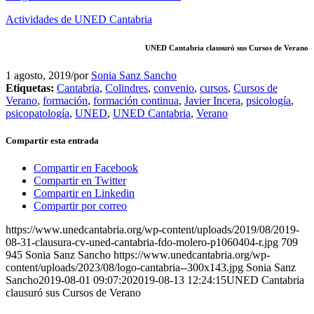
Actividades de UNED Cantabria
UNED Cantabria clausuró sus Cursos de Verano
1 agosto, 2019
/
por
Sonia Sanz Sancho
Etiquetas:
Cantabria
,
Colindres
,
convenio
,
cursos
,
Cursos de
Verano
,
formación
,
formación continua
,
Javier Incera
,
psicología
,
psicopatología
,
UNED
,
UNED Cantabria
,
Verano
Compartir esta entrada
Compartir en Facebook
Compartir en Twitter
Compartir en Linkedin
Compartir por correo
https://www.unedcantabria.org/wp-content/uploads/2019/08/2019-
08-31-clausura-cv-uned-cantabria-fdo-molero-p1060404-r.jpg
709
945
Sonia Sanz Sancho
https://www.unedcantabria.org/wp-
content/uploads/2023/08/logo-cantabria--300x143.jpg
Sonia Sanz
Sancho
2019-08-01 09:07:20
2019-08-13 12:24:15
UNED Cantabria
clausuró sus Cursos de Verano