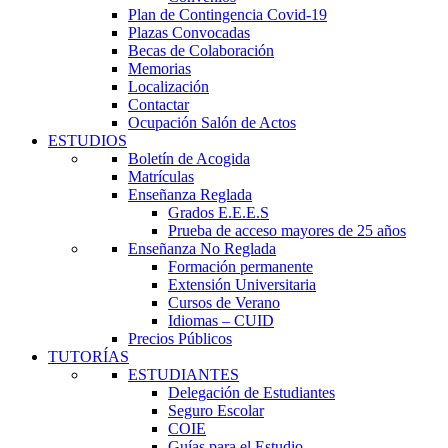
Plan de Contingencia Covid-19
Plazas Convocadas
Becas de Colaboración
Memorias
Localización
Contactar
Ocupación Salón de Actos
ESTUDIOS
Boletín de Acogida
Matrículas
Enseñanza Reglada
Grados E.E.E.S
Prueba de acceso mayores de 25 años
Enseñanza No Reglada
Formación permanente
Extensión Universitaria
Cursos de Verano
Idiomas – CUID
Precios Públicos
TUTORÍAS
ESTUDIANTES
Delegación de Estudiantes
Seguro Escolar
COIE
Guías para el Estudio