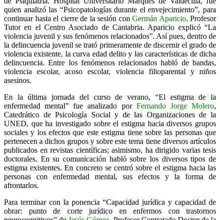
de Psiquiatría. Hospital Universitario Marqués de Valdecilla, fue
quien analizó las “Psicopatologías durante el envejecimiento”, para
continuar hasta el cierre de la sesión con
Germán Aparicio,
Profesor
Tutor en el Centro Asociado de Cantabria. Aparicio explicó “La
violencia juvenil y sus fenómenos relacionados”. Así pues, dentro de
la delincuencia juvenil se trató primeramente de discernir el grado de
violencia existente, la curva edad delito y las características de dicha
delincuencia. Entre los fenómenos relacionados habló de bandas,
violencia escolar, acoso escolar, violencia filioparental y niños
asesinos.
En la última jornada del curso de verano, “El estigma de la
enfermedad mental” fue analizado por
Fernando Jorge Molero
,
Catedrático de Psicología Social y de las Organizaciones de la
UNED, que ha investigado sobre el estigma hacia diversos grupos
sociales y los efectos que este estigma tiene sobre las personas que
pertenecen a dichos grupos y sobre este tema tiene diversos artículos
publicados en revistas científicas; asimismo, ha dirigido varias tesis
doctorales. En su comunicación habló sobre los diversos tipos de
estigma existentes. En concreto se centró sobre el estigma hacia las
personas con enfermedad mental, sus efectos y la forma de
afrontarlos.
Para terminar con la ponencia “Capacidad jurídica y capacidad de
obrar: punto de corte jurídico en enfermos con trastornos
neurocognitivos” de
Jesús Gómez
, Profesor Contratado Doctor de la