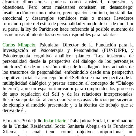
alcanzar dimensiones clínicas como ansiedad, depresión y
obsesiones. Pero otros malestares consisten en desasosiego,
insatisfacción con uno mismo, preocupación continua, inestabilidad
emocional y desarreglos somáticos más o menos llevaderos
formando parte del estilo de personalidad y modo de ser de uno. Por
su parte, la ley de Parkinson hace referencia al posible aumento de
las neurosis al hilo de los servicios disponibles para tratarlas.
Carlos Mirapeix
, Psiquiatra, Director de la Fundación para la
Investigación en Psicoterapia y Personalidad (FUNDIPP), y
Psicoterapeuta cognitivo analítico, planteó “Los trastornos de
personalidad desde la perspectiva del dialogo de los personajes
interiores” desde una visión crítica de los diagnósticos actuales de
los trastornos de personalidad, enfocándolo desde una perspectiva
cognitivo social. La concepción del Self desde una perspectiva de la
multiplicidad dialógica y prestar atención al concepto de “Dialogo
Interno”, abre un espacio innovador para comprender los procesos
de auto regulación del Self y de las relaciones interpersonales.
Ilustró su aportación al curso con varios casos clínicos que sirvieron
de ejemplo al modelo presentado y a la técnica de trabajo que se
deriva de él.
El martes 30 de julio
Itziar Iriarte
, Trabajadora Social, Coordinadora
de la Unidad Residencial Socio Sanitaria Abegia en la Fundación
Xilema, la cual tiene como objetivo proporcionar un