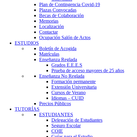
Plan de Contingencia Covid-19
Plazas Convocadas
Becas de Colaboración
Memorias
Localización
Contactar
Ocupación Salón de Actos
ESTUDIOS
Boletín de Acogida
Matrículas
Enseñanza Reglada
Grados E.E.E.S
Prueba de acceso mayores de 25 años
Enseñanza No Reglada
Formación permanente
Extensión Universitaria
Cursos de Verano
Idiomas – CUID
Precios Públicos
TUTORÍAS
ESTUDIANTES
Delegación de Estudiantes
Seguro Escolar
COIE
Guías para el Estudio