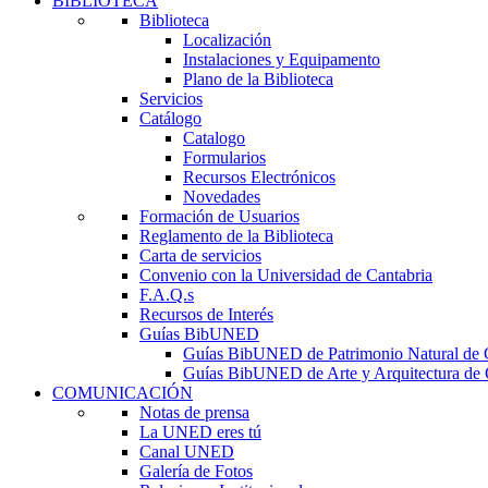
BIBLIOTECA
Biblioteca
Localización
Instalaciones y Equipamento
Plano de la Biblioteca
Servicios
Catálogo
Catalogo
Formularios
Recursos Electrónicos
Novedades
Formación de Usuarios
Reglamento de la Biblioteca
Carta de servicios
Convenio con la Universidad de Cantabria
F.A.Q.s
Recursos de Interés
Guías BibUNED
Guías BibUNED de Patrimonio Natural de 
Guías BibUNED de Arte y Arquitectura de 
COMUNICACIÓN
Notas de prensa
La UNED eres tú
Canal UNED
Galería de Fotos