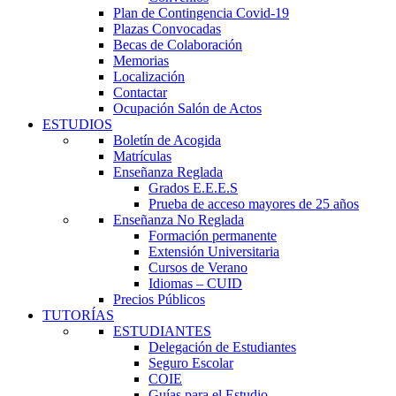
Plan de Contingencia Covid-19
Plazas Convocadas
Becas de Colaboración
Memorias
Localización
Contactar
Ocupación Salón de Actos
ESTUDIOS
Boletín de Acogida
Matrículas
Enseñanza Reglada
Grados E.E.E.S
Prueba de acceso mayores de 25 años
Enseñanza No Reglada
Formación permanente
Extensión Universitaria
Cursos de Verano
Idiomas – CUID
Precios Públicos
TUTORÍAS
ESTUDIANTES
Delegación de Estudiantes
Seguro Escolar
COIE
Guías para el Estudio