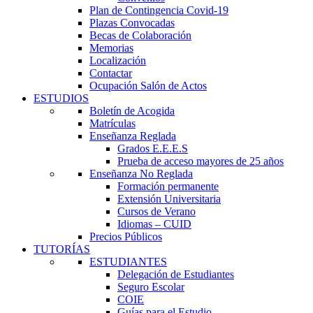
Plan de Contingencia Covid-19
Plazas Convocadas
Becas de Colaboración
Memorias
Localización
Contactar
Ocupación Salón de Actos
ESTUDIOS
Boletín de Acogida
Matrículas
Enseñanza Reglada
Grados E.E.E.S
Prueba de acceso mayores de 25 años
Enseñanza No Reglada
Formación permanente
Extensión Universitaria
Cursos de Verano
Idiomas – CUID
Precios Públicos
TUTORÍAS
ESTUDIANTES
Delegación de Estudiantes
Seguro Escolar
COIE
Guías para el Estudio