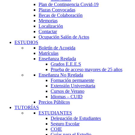
Plan de Contingencia Covid-19
Plazas Convocadas
Becas de Colaboración
Memorias
Localización
Contactar
Ocupación Salón de Actos
ESTUDIOS
Boletín de Acogida
Matrículas
Enseñanza Reglada
Grados E.E.E.S
Prueba de acceso mayores de 25 años
Enseñanza No Reglada
Formación permanente
Extensión Universitaria
Cursos de Verano
Idiomas – CUID
Precios Públicos
TUTORÍAS
ESTUDIANTES
Delegación de Estudiantes
Seguro Escolar
COIE
Guías para el Estudio