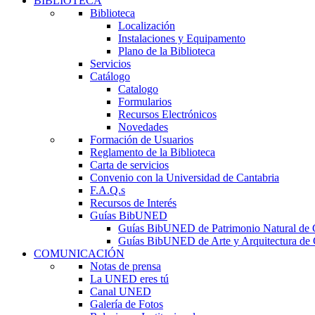
BIBLIOTECA
Biblioteca
Localización
Instalaciones y Equipamento
Plano de la Biblioteca
Servicios
Catálogo
Catalogo
Formularios
Recursos Electrónicos
Novedades
Formación de Usuarios
Reglamento de la Biblioteca
Carta de servicios
Convenio con la Universidad de Cantabria
F.A.Q.s
Recursos de Interés
Guías BibUNED
Guías BibUNED de Patrimonio Natural de 
Guías BibUNED de Arte y Arquitectura de 
COMUNICACIÓN
Notas de prensa
La UNED eres tú
Canal UNED
Galería de Fotos