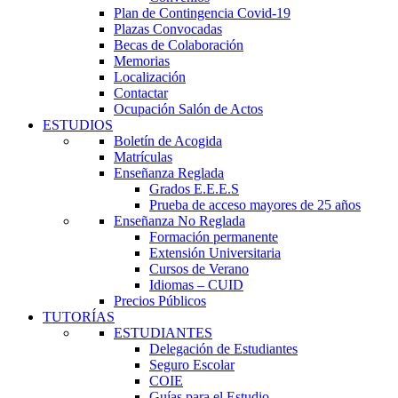
Plan de Contingencia Covid-19
Plazas Convocadas
Becas de Colaboración
Memorias
Localización
Contactar
Ocupación Salón de Actos
ESTUDIOS
Boletín de Acogida
Matrículas
Enseñanza Reglada
Grados E.E.E.S
Prueba de acceso mayores de 25 años
Enseñanza No Reglada
Formación permanente
Extensión Universitaria
Cursos de Verano
Idiomas – CUID
Precios Públicos
TUTORÍAS
ESTUDIANTES
Delegación de Estudiantes
Seguro Escolar
COIE
Guías para el Estudio