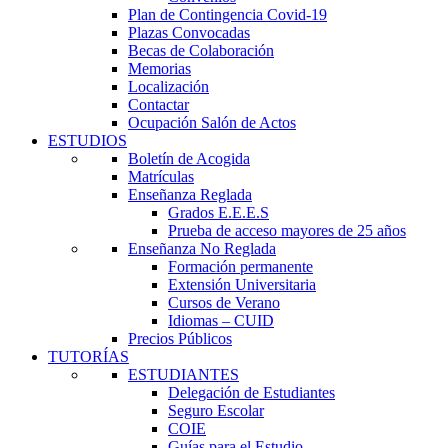
Plan de Contingencia Covid-19
Plazas Convocadas
Becas de Colaboración
Memorias
Localización
Contactar
Ocupación Salón de Actos
ESTUDIOS
Boletín de Acogida
Matrículas
Enseñanza Reglada
Grados E.E.E.S
Prueba de acceso mayores de 25 años
Enseñanza No Reglada
Formación permanente
Extensión Universitaria
Cursos de Verano
Idiomas – CUID
Precios Públicos
TUTORÍAS
ESTUDIANTES
Delegación de Estudiantes
Seguro Escolar
COIE
Guías para el Estudio