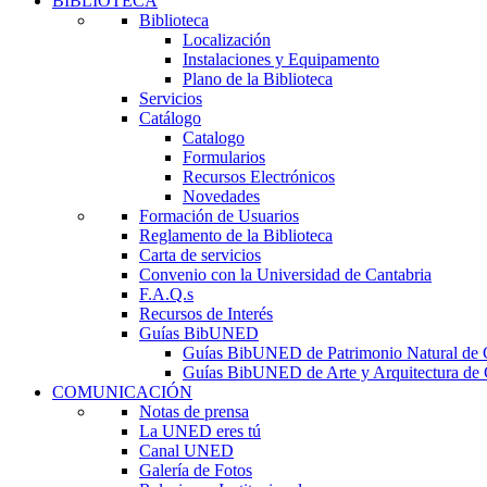
BIBLIOTECA
Biblioteca
Localización
Instalaciones y Equipamento
Plano de la Biblioteca
Servicios
Catálogo
Catalogo
Formularios
Recursos Electrónicos
Novedades
Formación de Usuarios
Reglamento de la Biblioteca
Carta de servicios
Convenio con la Universidad de Cantabria
F.A.Q.s
Recursos de Interés
Guías BibUNED
Guías BibUNED de Patrimonio Natural de 
Guías BibUNED de Arte y Arquitectura de 
COMUNICACIÓN
Notas de prensa
La UNED eres tú
Canal UNED
Galería de Fotos