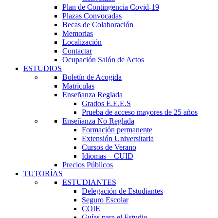
Plan de Contingencia Covid-19
Plazas Convocadas
Becas de Colaboración
Memorias
Localización
Contactar
Ocupación Salón de Actos
ESTUDIOS
Boletín de Acogida
Matrículas
Enseñanza Reglada
Grados E.E.E.S
Prueba de acceso mayores de 25 años
Enseñanza No Reglada
Formación permanente
Extensión Universitaria
Cursos de Verano
Idiomas – CUID
Precios Públicos
TUTORÍAS
ESTUDIANTES
Delegación de Estudiantes
Seguro Escolar
COIE
Guías para el Estudio