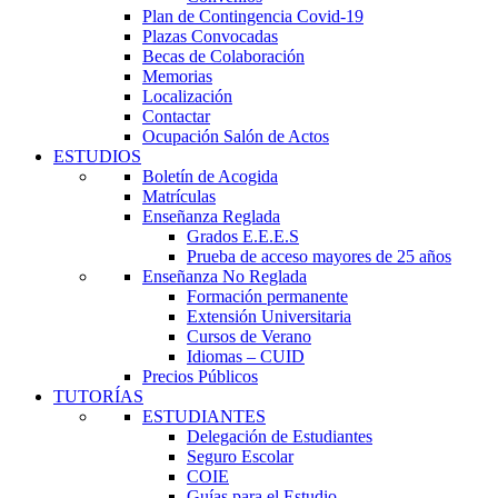
Plan de Contingencia Covid-19
Plazas Convocadas
Becas de Colaboración
Memorias
Localización
Contactar
Ocupación Salón de Actos
ESTUDIOS
Boletín de Acogida
Matrículas
Enseñanza Reglada
Grados E.E.E.S
Prueba de acceso mayores de 25 años
Enseñanza No Reglada
Formación permanente
Extensión Universitaria
Cursos de Verano
Idiomas – CUID
Precios Públicos
TUTORÍAS
ESTUDIANTES
Delegación de Estudiantes
Seguro Escolar
COIE
Guías para el Estudio