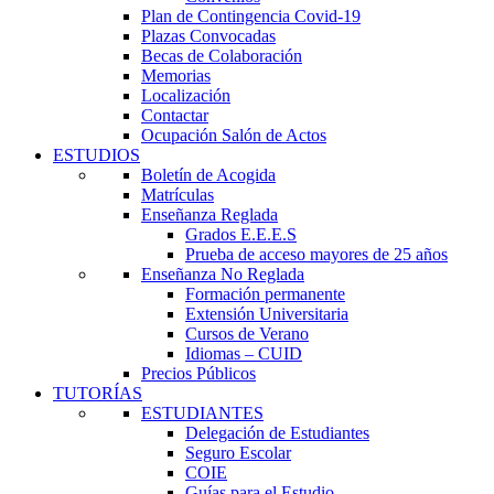
Plan de Contingencia Covid-19
Plazas Convocadas
Becas de Colaboración
Memorias
Localización
Contactar
Ocupación Salón de Actos
ESTUDIOS
Boletín de Acogida
Matrículas
Enseñanza Reglada
Grados E.E.E.S
Prueba de acceso mayores de 25 años
Enseñanza No Reglada
Formación permanente
Extensión Universitaria
Cursos de Verano
Idiomas – CUID
Precios Públicos
TUTORÍAS
ESTUDIANTES
Delegación de Estudiantes
Seguro Escolar
COIE
Guías para el Estudio