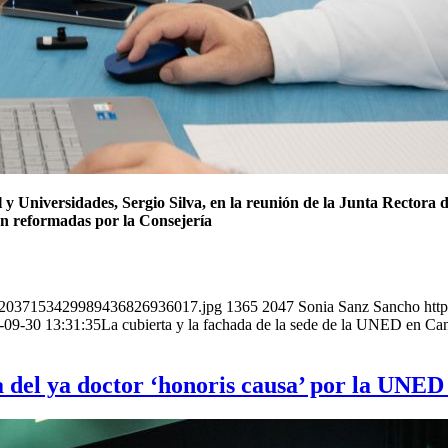
 y Universidades, Sergio Silva, en la reunión de la Junta Rector
án reformadas por la Consejería
2482037153429989436826936017.jpg
1365
2047
Sonia Sanz Sancho
htt
-09-30 13:31:35
La cubierta y la fachada de la sede de la UNED en Can
del ya doctor ‘honoris causa’ por la UNE