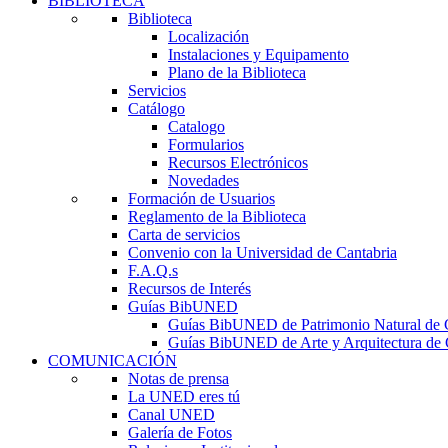
BIBLIOTECA
Biblioteca
Localización
Instalaciones y Equipamento
Plano de la Biblioteca
Servicios
Catálogo
Catalogo
Formularios
Recursos Electrónicos
Novedades
Formación de Usuarios
Reglamento de la Biblioteca
Carta de servicios
Convenio con la Universidad de Cantabria
F.A.Q.s
Recursos de Interés
Guías BibUNED
Guías BibUNED de Patrimonio Natural de 
Guías BibUNED de Arte y Arquitectura de 
COMUNICACIÓN
Notas de prensa
La UNED eres tú
Canal UNED
Galería de Fotos