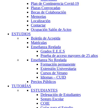
Plan de Contingencia Covid-19
Plazas Convocadas
Becas de Colaboración
Memorias
Localización
Contactar
Ocupación Salón de Actos
ESTUDIOS
Boletín de Acogida
Matrículas
Enseñanza Reglada
Grados E.E.E.S
Prueba de acceso mayores de 25 años
Enseñanza No Reglada
Formación permanente
Extensión Universitaria
Cursos de Verano
Idiomas – CUID
Precios Públicos
TUTORÍAS
ESTUDIANTES
Delegación de Estudiantes
Seguro Escolar
COIE
Guías para el Estudio