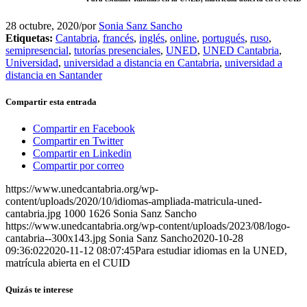
28 octubre, 2020
/
por
Sonia Sanz Sancho
Etiquetas:
Cantabria
,
francés
,
inglés
,
online
,
portugués
,
ruso
,
semipresencial
,
tutorías presenciales
,
UNED
,
UNED Cantabria
,
Universidad
,
universidad a distancia en Cantabria
,
universidad a
distancia en Santander
Compartir esta entrada
Compartir en Facebook
Compartir en Twitter
Compartir en Linkedin
Compartir por correo
https://www.unedcantabria.org/wp-
content/uploads/2020/10/idiomas-ampliada-matricula-uned-
cantabria.jpg
1000
1626
Sonia Sanz Sancho
https://www.unedcantabria.org/wp-content/uploads/2023/08/logo-
cantabria--300x143.jpg
Sonia Sanz Sancho
2020-10-28
09:36:02
2020-11-12 08:07:45
Para estudiar idiomas en la UNED,
matrícula abierta en el CUID
Quizás te interese