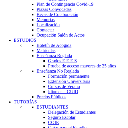
Plan de Contingencia Covid-19
Plazas Convocadas
Becas de Colaboración
Memorias
Localización
Contactar
Ocupación Salón de Actos
ESTUDIOS
Boletín de Acogida
Matrículas
Enseñanza Reglada
Grados E.E.E.S
Prueba de acceso mayores de 25 años
Enseñanza No Reglada
Formación permanente
Extensión Universitaria
Cursos de Verano
Idiomas – CUID
Precios Públicos
TUTORÍAS
ESTUDIANTES
Delegación de Estudiantes
Seguro Escolar
COIE
Guías para el Estudio