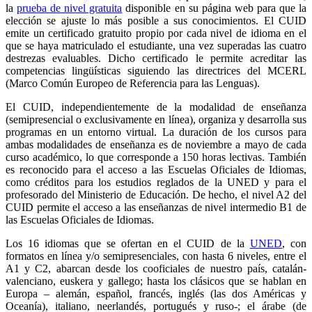
la
prueba de nivel gratuita
disponible en su página web para que la
elección se ajuste lo más posible a sus conocimientos. El CUID
emite un certificado gratuito propio por cada nivel de idioma en el
que se haya matriculado el estudiante, una vez superadas las cuatro
destrezas evaluables. Dicho certificado le permite acreditar las
competencias lingüísticas siguiendo las directrices del MCERL
(Marco Común Europeo de Referencia para las Lenguas).
El CUID, independientemente de la modalidad de enseñanza
(semipresencial o exclusivamente en línea), organiza y desarrolla sus
programas en un entorno virtual. La duración de los cursos para
ambas modalidades de enseñanza es de noviembre a mayo de cada
curso académico, lo que corresponde a 150 horas lectivas. También
es reconocido para el acceso a las Escuelas Oficiales de Idiomas,
como créditos para los estudios reglados de la UNED y para el
profesorado del Ministerio de Educación. De hecho, el nivel A2 del
CUID permite el acceso a las enseñanzas de nivel intermedio B1 de
las Escuelas Oficiales de Idiomas.
Los 16 idiomas que se ofertan en el CUID de la
UNED
, con
formatos en línea y/o semipresenciales, con hasta 6 niveles, entre el
A1 y C2, abarcan desde los cooficiales de nuestro país, catalán-
valenciano, euskera y gallego; hasta los clásicos que se hablan en
Europa – alemán, español, francés, inglés (las dos Américas y
Oceanía), italiano, neerlandés, portugués y ruso-; el árabe (de