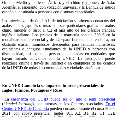
Oriente Medio y norte de África); y el chino y japonés, de Asia.
Además, el esperanto, con vocación universal y la Lengua de signos
española, destinada a personas con distintas capacidades.
Los niveles van desde el A1, de iniciación y primeros contactos del
árabe, chino, japonés o ruso, con sus particulares grafías de árabe,
chino, japonés o ruso; al C2 el más alto de los clásicos francés,
inglés e italiano. Los precios de la matrícula son de 330 € en la
modalidad semipresencial y de 240 para la modalidad en línea, no
obstante existen numerosos descuentos para familias numerosas,
estudiantes o antiguos estudiantes de la UNED y personas con
discapacidad, así como a personas empeladas en entidades que
hayan firmado convenios con la UNED. La inscripción puede
realizarse online a través de Internet o en cualquiera de los centros
de la UNED de todas las comunidades y ciudades autónomas.
En UNED Cantabria se imparten tutorías presenciales de
Inglés, Francés, Portugués y Ruso
La
enseñanza del CUID puede ser
on line
o semi presencial
(
blanded learning
), con tutorías en los Centros Asociados
.
En el
Centro UNED de Cantabria
pueden cursarse durante el curso 2020-
2021, con apoyo presencial, Inglés (A1, A2, B1, B2, C1, C2);