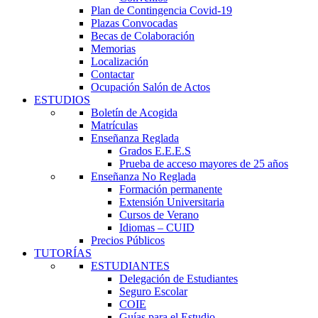
Plan de Contingencia Covid-19
Plazas Convocadas
Becas de Colaboración
Memorias
Localización
Contactar
Ocupación Salón de Actos
ESTUDIOS
Boletín de Acogida
Matrículas
Enseñanza Reglada
Grados E.E.E.S
Prueba de acceso mayores de 25 años
Enseñanza No Reglada
Formación permanente
Extensión Universitaria
Cursos de Verano
Idiomas – CUID
Precios Públicos
TUTORÍAS
ESTUDIANTES
Delegación de Estudiantes
Seguro Escolar
COIE
Guías para el Estudio