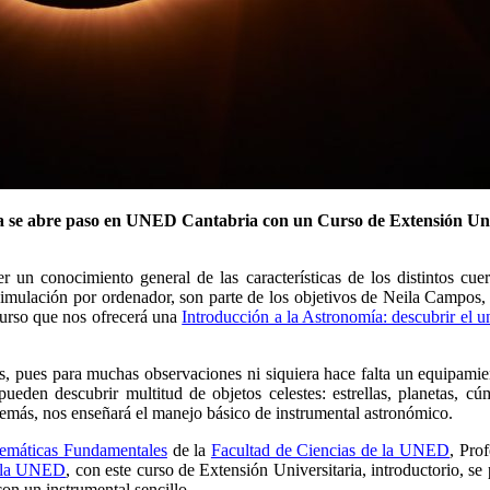
a se abre paso en UNED Cantabria con un Curso de Extensión Univer
er un conocimiento general de las características de los distintos c
simulación por ordenador, son parte de los objetivos de Neila Campo
 curso que nos ofrecerá una
Introducción a la Astronomía: descubrir el u
os, pues para muchas observaciones ni siquiera hace falta un equipami
ueden descubrir multitud de objetos celestes: estrellas, planetas, cúm
además, nos enseñará el manejo básico de instrumental astronómico.
emáticas Fundamentales
de la
Facultad de Ciencias de la UNED
, Pro
e la UNED
, con este curso de Extensión Universitaria, introductorio, se
con un instrumental sencillo.