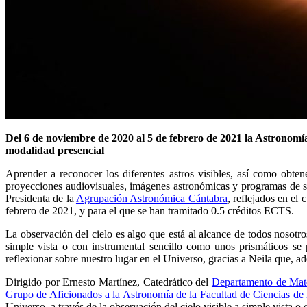
Del 6 de noviembre de 2020 al 5 de febrero de 2021 la Astronomí
modalidad presencial
Aprender a reconocer los diferentes astros visibles, así como obten
proyecciones audiovisuales, imágenes astronómicas y programas de 
Presidenta de la
Agrupación Astronómica Cántabra
, reflejados en el
febrero de 2021, y para el que se han tramitado 0.5 créditos ECTS.
La observación del cielo es algo que está al alcance de todos nosotr
simple vista o con instrumental sencillo como unos prismáticos se p
reflexionar sobre nuestro lugar en el Universo, gracias a Neila que, 
Dirigido por Ernesto Martínez, Catedrático del
Departamento de Mat
Grupo de Aficionados a la Astronomía de la Facultad de Ciencias d
Universo, a través de la observación del cielo visible a simple vista o 