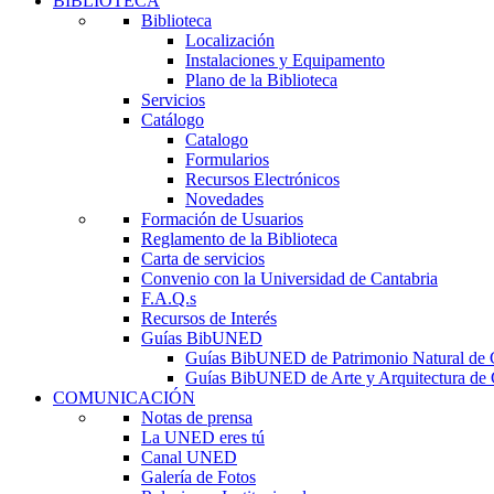
BIBLIOTECA
Biblioteca
Localización
Instalaciones y Equipamento
Plano de la Biblioteca
Servicios
Catálogo
Catalogo
Formularios
Recursos Electrónicos
Novedades
Formación de Usuarios
Reglamento de la Biblioteca
Carta de servicios
Convenio con la Universidad de Cantabria
F.A.Q.s
Recursos de Interés
Guías BibUNED
Guías BibUNED de Patrimonio Natural de 
Guías BibUNED de Arte y Arquitectura de 
COMUNICACIÓN
Notas de prensa
La UNED eres tú
Canal UNED
Galería de Fotos