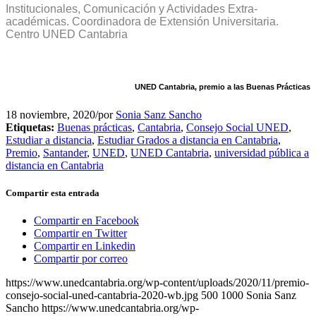
Institucionales, Comunicación y Actividades Extra-
académicas. Coordinadora de Extensión Universitaria.
Centro UNED Cantabria
UNED Cantabria, premio a las Buenas Prácticas
18 noviembre, 2020
/
por
Sonia Sanz Sancho
Etiquetas:
Buenas prácticas
,
Cantabria
,
Consejo Social UNED
,
Estudiar a distancia
,
Estudiar Grados a distancia en Cantabria
,
Premio
,
Santander
,
UNED
,
UNED Cantabria
,
universidad pública a
distancia en Cantabria
Compartir esta entrada
Compartir en Facebook
Compartir en Twitter
Compartir en Linkedin
Compartir por correo
https://www.unedcantabria.org/wp-content/uploads/2020/11/premio-
consejo-social-uned-cantabria-2020-wb.jpg
500
1000
Sonia Sanz
Sancho
https://www.unedcantabria.org/wp-