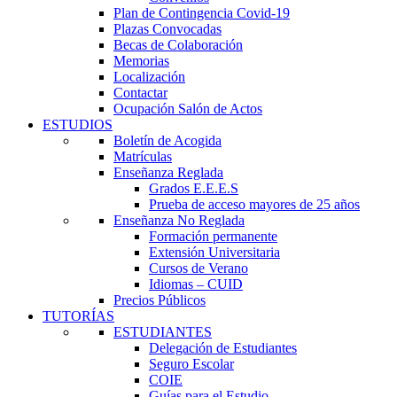
Plan de Contingencia Covid-19
Plazas Convocadas
Becas de Colaboración
Memorias
Localización
Contactar
Ocupación Salón de Actos
ESTUDIOS
Boletín de Acogida
Matrículas
Enseñanza Reglada
Grados E.E.E.S
Prueba de acceso mayores de 25 años
Enseñanza No Reglada
Formación permanente
Extensión Universitaria
Cursos de Verano
Idiomas – CUID
Precios Públicos
TUTORÍAS
ESTUDIANTES
Delegación de Estudiantes
Seguro Escolar
COIE
Guías para el Estudio