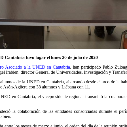
 Cantabria tuvo lugar el lunes 20 de julio de 2020
ntro Asociado a la UNED en Cantabria
, han participado Pablo Zuloa
 Irabien, director General de Universidades, Investigación y Transfere
 los alumnos de la UNED en Cantabria, abarcando desde el arco de la b
 de Asón-Agüera con 38 alumnos y Liébana con 11.
NED en Cantabria, el vicepresidente regional transmitió la colabora
deció la colaboración de las entidades consorciadas durante el per
rabien.
ntre los meses de marzo a junio, el orden del día de la reunión ordina