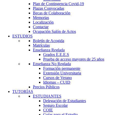
Plan de Contingencia Covid-19
Plazas Convocadas
Becas de Colaboración
Memorias
Localización
Contactar
Ocupación Salón de Actos
ESTUDIOS
Boletín de Acogida
Matrículas
Enseñanza Reglada
Grados E.E.E.S
Prueba de acceso mayores de 25 años
Enseñanza No Reglada
Formación permanente
Extensión Universitaria
Cursos de Verano
Idiomas – CUID
Precios Públicos
TUTORÍAS
ESTUDIANTES
Delegación de Estudiantes
Seguro Escolar
COIE
Guías para el Estudio