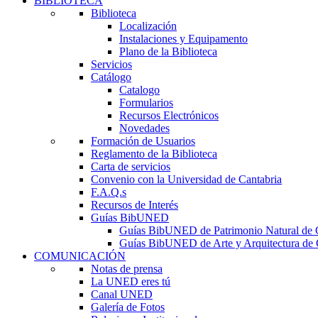
BIBLIOTECA
Biblioteca
Localización
Instalaciones y Equipamento
Plano de la Biblioteca
Servicios
Catálogo
Catalogo
Formularios
Recursos Electrónicos
Novedades
Formación de Usuarios
Reglamento de la Biblioteca
Carta de servicios
Convenio con la Universidad de Cantabria
F.A.Q.s
Recursos de Interés
Guías BibUNED
Guías BibUNED de Patrimonio Natural de 
Guías BibUNED de Arte y Arquitectura de 
COMUNICACIÓN
Notas de prensa
La UNED eres tú
Canal UNED
Galería de Fotos