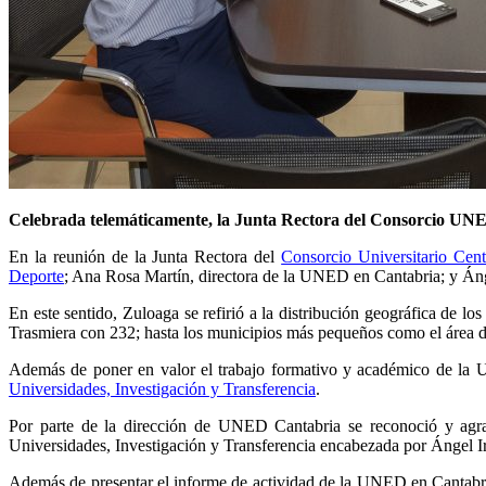
Celebrada telemáticamente, la Junta Rectora del Consorcio UNED
En la reunión de la Junta Rectora del
Consorcio Universitario Ce
Deporte
; Ana Rosa Martín, directora de la UNED en Cantabria; y Ángel
En este sentido, Zuloaga se refirió a la distribución geográfica de
Trasmiera con 232; hasta los municipios más pequeños como el área
Además de poner en valor el trabajo formativo y académico de la U
Universidades, Investigación y Transferencia
.
Por parte de la dirección de UNED Cantabria se reconoció y agra
Universidades, Investigación y Transferencia encabezada por Ángel I
Además de presentar el informe de actividad de la UNED en Cantabria e