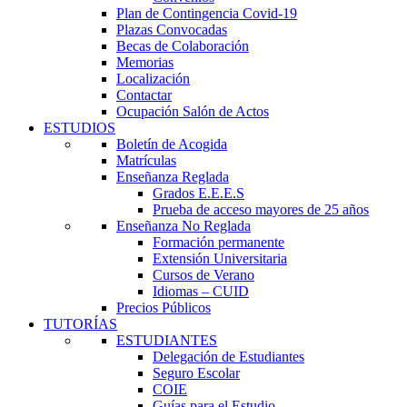
Plan de Contingencia Covid-19
Plazas Convocadas
Becas de Colaboración
Memorias
Localización
Contactar
Ocupación Salón de Actos
ESTUDIOS
Boletín de Acogida
Matrículas
Enseñanza Reglada
Grados E.E.E.S
Prueba de acceso mayores de 25 años
Enseñanza No Reglada
Formación permanente
Extensión Universitaria
Cursos de Verano
Idiomas – CUID
Precios Públicos
TUTORÍAS
ESTUDIANTES
Delegación de Estudiantes
Seguro Escolar
COIE
Guías para el Estudio