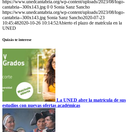
https://www.unedcantabria.org/wp-content/uploads/2023/08/logo-
cantabria--300x143.jpg
0
0
Sonia Sanz Sancho
https://www.unedcantabria.org/wp-content/uploads/2023/08/logo-
cantabria--300x143.jpg
Sonia Sanz Sancho
2020-07-23
10:45:48
2020-10-26 10:14:52
Abierto el plazo de matrícula en la
UNED
Quizás te interese
La UNED abre la matrícula de sus
estudios con nuevas ofertas académicas