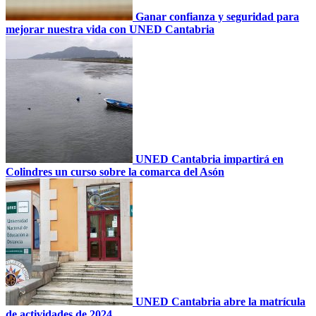
Ganar confianza y seguridad para
mejorar nuestra vida con UNED Cantabria
UNED Cantabria impartirá en
Colindres un curso sobre la comarca del Asón
UNED Cantabria abre la matrícula
de actividades de 2024