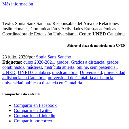
Más información
Texto: Sonia Sanz Sancho. Responsable del Área de Relaciones
Institucionales, Comunicación y Actividades Extra-académicas.
Coordinadora de Extensión Universitaria. Centro
UNED
Cantabria
Abierto el plazo de matrícula en la UNED
23 julio, 2020
/
por
Sonia Sanz Sancho
Etiquetas:
curso 2020-2021
,
grados
,
Grados a distancia
,
grados
combinados
,
másteres
,
matrícula abierta
,
online
,
semipresencial
,
UNED
,
UNED Cantabria
,
unedcantabria
,
Universidad
,
universidad
a distancia en Cantabria
,
universidad de Cantabria a distancia
,
universidad pública a distancia en Cantabria
Compartir esta entrada
Compartir en Facebook
Compartir en Twitter
Compartir en Linkedin
Compartir por correo