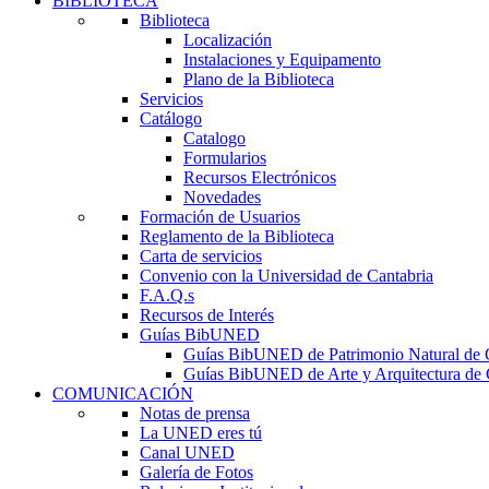
BIBLIOTECA
Biblioteca
Localización
Instalaciones y Equipamento
Plano de la Biblioteca
Servicios
Catálogo
Catalogo
Formularios
Recursos Electrónicos
Novedades
Formación de Usuarios
Reglamento de la Biblioteca
Carta de servicios
Convenio con la Universidad de Cantabria
F.A.Q.s
Recursos de Interés
Guías BibUNED
Guías BibUNED de Patrimonio Natural de 
Guías BibUNED de Arte y Arquitectura de 
COMUNICACIÓN
Notas de prensa
La UNED eres tú
Canal UNED
Galería de Fotos