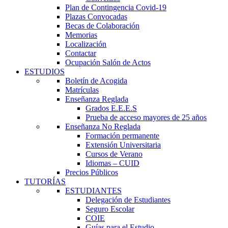
Plan de Contingencia Covid-19
Plazas Convocadas
Becas de Colaboración
Memorias
Localización
Contactar
Ocupación Salón de Actos
ESTUDIOS
Boletín de Acogida
Matrículas
Enseñanza Reglada
Grados E.E.E.S
Prueba de acceso mayores de 25 años
Enseñanza No Reglada
Formación permanente
Extensión Universitaria
Cursos de Verano
Idiomas – CUID
Precios Públicos
TUTORÍAS
ESTUDIANTES
Delegación de Estudiantes
Seguro Escolar
COIE
Guías para el Estudio