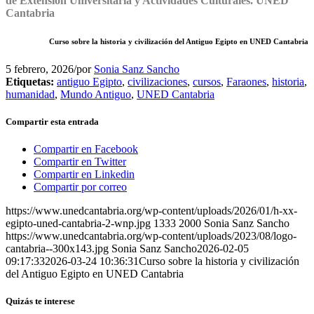
de Extensión Universitaria y Actividades Culturales. UNED
Cantabria
Curso sobre la historia y civilización del Antiguo Egipto en UNED Cantabria
5 febrero, 2026
/
por
Sonia Sanz Sancho
Etiquetas:
antiguo Egipto
,
civilizaciones
,
cursos
,
Faraones
,
historia
,
humanidad
,
Mundo Antiguo
,
UNED Cantabria
Compartir esta entrada
Compartir en Facebook
Compartir en Twitter
Compartir en Linkedin
Compartir por correo
https://www.unedcantabria.org/wp-content/uploads/2026/01/h-xx-
egipto-uned-cantabria-2-wnp.jpg
1333
2000
Sonia Sanz Sancho
https://www.unedcantabria.org/wp-content/uploads/2023/08/logo-
cantabria--300x143.jpg
Sonia Sanz Sancho
2026-02-05
09:17:33
2026-03-24 10:36:31
Curso sobre la historia y civilización
del Antiguo Egipto en UNED Cantabria
Quizás te interese