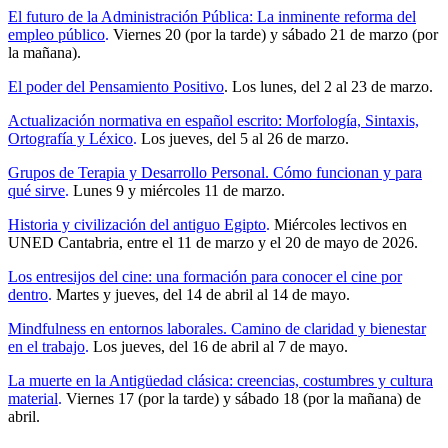
El futuro de la Administración Pública: La inminente reforma del
empleo público
.
Viernes 20 (por la tarde) y sábado 21 de marzo (por
la mañana).
El poder del Pensamiento Positivo
. Los lunes, del 2 al 23 de marzo.
Actualización normativa en español escrito: Morfología, Sintaxis,
Ortografía y Léxico
.
Los jueves, del 5 al 26 de marzo.
Grupos de Terapia y Desarrollo Personal. Cómo funcionan y para
qué sirve
.
Lunes 9 y miércoles 11 de marzo.
Historia y civilización del antiguo Egipto
.
Miércoles lectivos en
UNED Cantabria, entre el 11 de marzo y el 20 de mayo de 2026.
Los entresijos del cine: una formación para conocer el cine por
dentro
.
Martes y jueves, del 14 de abril al 14 de mayo.
Mindfulness en entornos laborales. Camino de claridad y bienestar
en el trabajo
.
Los jueves, del 16 de abril al 7 de mayo.
La muerte en la Antigüedad clásica: creencias, costumbres y cultura
material
.
Viernes 17 (por la tarde) y sábado 18 (por la mañana) de
abril.