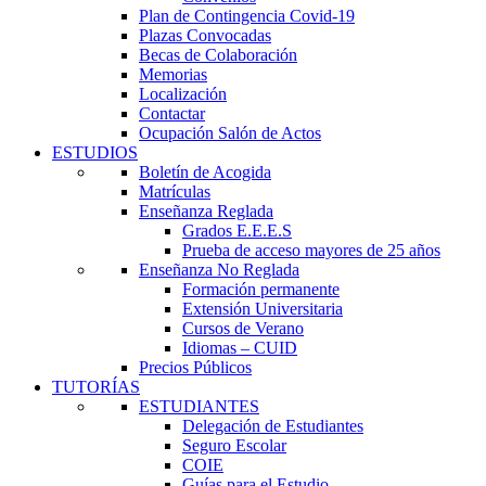
Plan de Contingencia Covid-19
Plazas Convocadas
Becas de Colaboración
Memorias
Localización
Contactar
Ocupación Salón de Actos
ESTUDIOS
Boletín de Acogida
Matrículas
Enseñanza Reglada
Grados E.E.E.S
Prueba de acceso mayores de 25 años
Enseñanza No Reglada
Formación permanente
Extensión Universitaria
Cursos de Verano
Idiomas – CUID
Precios Públicos
TUTORÍAS
ESTUDIANTES
Delegación de Estudiantes
Seguro Escolar
COIE
Guías para el Estudio