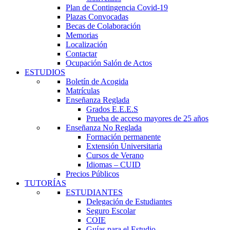
Plan de Contingencia Covid-19
Plazas Convocadas
Becas de Colaboración
Memorias
Localización
Contactar
Ocupación Salón de Actos
ESTUDIOS
Boletín de Acogida
Matrículas
Enseñanza Reglada
Grados E.E.E.S
Prueba de acceso mayores de 25 años
Enseñanza No Reglada
Formación permanente
Extensión Universitaria
Cursos de Verano
Idiomas – CUID
Precios Públicos
TUTORÍAS
ESTUDIANTES
Delegación de Estudiantes
Seguro Escolar
COIE
Guías para el Estudio