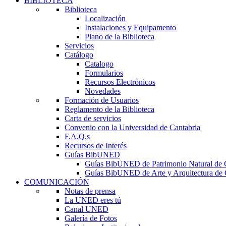
BIBLIOTECA
Biblioteca
Localización
Instalaciones y Equipamento
Plano de la Biblioteca
Servicios
Catálogo
Catalogo
Formularios
Recursos Electrónicos
Novedades
Formación de Usuarios
Reglamento de la Biblioteca
Carta de servicios
Convenio con la Universidad de Cantabria
F.A.Q.s
Recursos de Interés
Guías BibUNED
Guías BibUNED de Patrimonio Natural de 
Guías BibUNED de Arte y Arquitectura de 
COMUNICACIÓN
Notas de prensa
La UNED eres tú
Canal UNED
Galería de Fotos