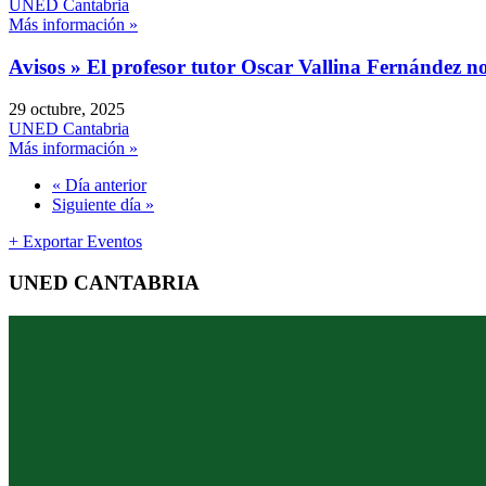
UNED Cantabria
Más información »
Avisos » El profesor tutor Oscar Vallina Fernández no
29 octubre, 2025
UNED Cantabria
Más información »
«
Día anterior
Siguiente día
»
+ Exportar Eventos
UNED CANTABRIA