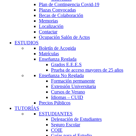
Plan de Contingencia Covid-19
Plazas Convocadas
Becas de Colaboración
Memorias
Localización
Contactar
Ocupación Salón de Actos
ESTUDIOS
Boletín de Acogida
Matrículas
Enseñanza Reglada
Grados E.E.E.S
Prueba de acceso mayores de 25 años
Enseñanza No Reglada
Formación permanente
Extensión Universitaria
Cursos de Verano
Idiomas – CUID
Precios Públicos
TUTORÍAS
ESTUDIANTES
Delegación de Estudiantes
Seguro Escolar
COIE
Guías para el Estudio