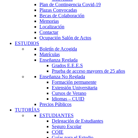
Plan de Contingencia Covid-19
Plazas Convocadas
Becas de Colaboración
Memorias
Localización
Contactar
Ocupación Salón de Actos
ESTUDIOS
Boletín de Acogida
Matrículas
Enseñanza Reglada
Grados E.E.E.S
Prueba de acceso mayores de 25 años
Enseñanza No Reglada
Formación permanente
Extensión Universitaria
Cursos de Verano
Idiomas – CUID
Precios Públicos
TUTORÍAS
ESTUDIANTES
Delegación de Estudiantes
Seguro Escolar
COIE
Guías para el Estudio