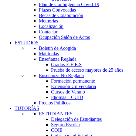
Plan de Contingencia Covid-19
Plazas Convocadas
Becas de Colaboración
Memorias
Localización
Contactar
Ocupación Salón de Actos
ESTUDIOS
Boletín de Acogida
Matrículas
Enseñanza Reglada
Grados E.E.E.S
Prueba de acceso mayores de 25 años
Enseñanza No Reglada
Formación permanente
Extensión Universitaria
Cursos de Verano
Idiomas – CUID
Precios Públicos
TUTORÍAS
ESTUDIANTES
Delegación de Estudiantes
Seguro Escolar
COIE
Guías para el Estudio