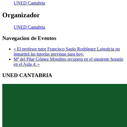
UNED Cantabria
Organizador
UNED Cantabria
Navegacion de Eventos
«
El profesor tutor Francisco Saulo Rodríguez Lajusticia no
impartirá las tutorías previstas para hoy.
Mª del Pilar Gómez Mondino recupera en el siguiente horario
en el Aula 4:
»
UNED CANTABRIA