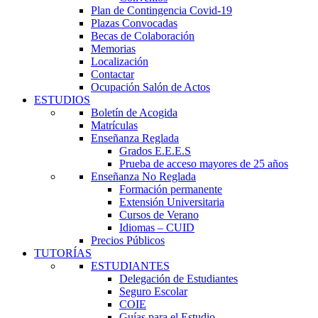
Plan de Contingencia Covid-19
Plazas Convocadas
Becas de Colaboración
Memorias
Localización
Contactar
Ocupación Salón de Actos
ESTUDIOS
Boletín de Acogida
Matrículas
Enseñanza Reglada
Grados E.E.E.S
Prueba de acceso mayores de 25 años
Enseñanza No Reglada
Formación permanente
Extensión Universitaria
Cursos de Verano
Idiomas – CUID
Precios Públicos
TUTORÍAS
ESTUDIANTES
Delegación de Estudiantes
Seguro Escolar
COIE
Guías para el Estudio