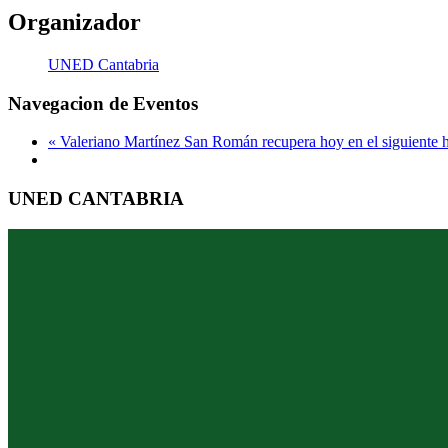
Organizador
UNED Cantabria
Navegacion de Eventos
«
Valeriano Martínez San Román recupera hoy en el siguiente ho
UNED CANTABRIA