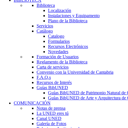
BIBLIOTECA
Biblioteca
Localización
Instalaciones y Equipamento
Plano de la Biblioteca
Servicios
Catálogo
Catalogo
Formularios
Recursos Electrónicos
Novedades
Formación de Usuarios
Reglamento de la Biblioteca
Carta de servicios
Convenio con la Universidad de Cantabria
F.A.Q.s
Recursos de Interés
Guías BibUNED
Guías BibUNED de Patrimonio Natural de 
Guías BibUNED de Arte y Arquitectura de 
COMUNICACIÓN
Notas de prensa
La UNED eres tú
Canal UNED
Galería de Fotos