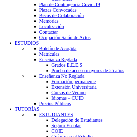
Plan de Contingencia Covid-19
Plazas Convocadas
Becas de Colaboración
Memorias
Localización
Contactar
Ocupación Salón de Actos
ESTUDIOS
Boletín de Acogida
Matrículas
Enseñanza Reglada
Grados E.E.E.S
Prueba de acceso mayores de 25 años
Enseñanza No Reglada
Formación permanente
Extensión Universitaria
Cursos de Verano
Idiomas – CUID
Precios Públicos
TUTORÍAS
ESTUDIANTES
Delegación de Estudiantes
Seguro Escolar
COIE
Guías para el Estudio