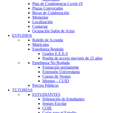
Plan de Contingencia Covid-19
Plazas Convocadas
Becas de Colaboración
Memorias
Localización
Contactar
Ocupación Salón de Actos
ESTUDIOS
Boletín de Acogida
Matrículas
Enseñanza Reglada
Grados E.E.E.S
Prueba de acceso mayores de 25 años
Enseñanza No Reglada
Formación permanente
Extensión Universitaria
Cursos de Verano
Idiomas – CUID
Precios Públicos
TUTORÍAS
ESTUDIANTES
Delegación de Estudiantes
Seguro Escolar
COIE
Guías para el Estudio