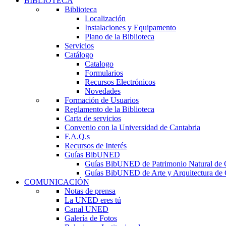
BIBLIOTECA
Biblioteca
Localización
Instalaciones y Equipamento
Plano de la Biblioteca
Servicios
Catálogo
Catalogo
Formularios
Recursos Electrónicos
Novedades
Formación de Usuarios
Reglamento de la Biblioteca
Carta de servicios
Convenio con la Universidad de Cantabria
F.A.Q.s
Recursos de Interés
Guías BibUNED
Guías BibUNED de Patrimonio Natural de 
Guías BibUNED de Arte y Arquitectura de 
COMUNICACIÓN
Notas de prensa
La UNED eres tú
Canal UNED
Galería de Fotos