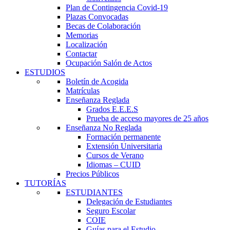
Plan de Contingencia Covid-19
Plazas Convocadas
Becas de Colaboración
Memorias
Localización
Contactar
Ocupación Salón de Actos
ESTUDIOS
Boletín de Acogida
Matrículas
Enseñanza Reglada
Grados E.E.E.S
Prueba de acceso mayores de 25 años
Enseñanza No Reglada
Formación permanente
Extensión Universitaria
Cursos de Verano
Idiomas – CUID
Precios Públicos
TUTORÍAS
ESTUDIANTES
Delegación de Estudiantes
Seguro Escolar
COIE
Guías para el Estudio