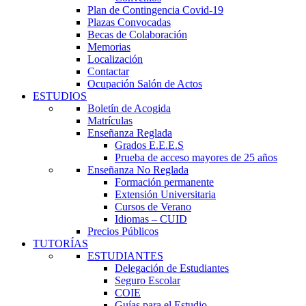
Plan de Contingencia Covid-19
Plazas Convocadas
Becas de Colaboración
Memorias
Localización
Contactar
Ocupación Salón de Actos
ESTUDIOS
Boletín de Acogida
Matrículas
Enseñanza Reglada
Grados E.E.E.S
Prueba de acceso mayores de 25 años
Enseñanza No Reglada
Formación permanente
Extensión Universitaria
Cursos de Verano
Idiomas – CUID
Precios Públicos
TUTORÍAS
ESTUDIANTES
Delegación de Estudiantes
Seguro Escolar
COIE
Guías para el Estudio