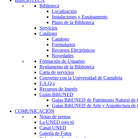
BIBLIOTECA
Biblioteca
Localización
Instalaciones y Equipamento
Plano de la Biblioteca
Servicios
Catálogo
Catalogo
Formularios
Recursos Electrónicos
Novedades
Formación de Usuarios
Reglamento de la Biblioteca
Carta de servicios
Convenio con la Universidad de Cantabria
F.A.Q.s
Recursos de Interés
Guías BibUNED
Guías BibUNED de Patrimonio Natural de 
Guías BibUNED de Arte y Arquitectura de 
COMUNICACIÓN
Notas de prensa
La UNED eres tú
Canal UNED
Galería de Fotos