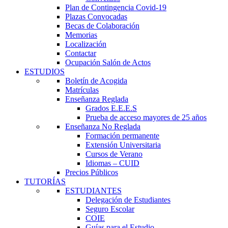
Plan de Contingencia Covid-19
Plazas Convocadas
Becas de Colaboración
Memorias
Localización
Contactar
Ocupación Salón de Actos
ESTUDIOS
Boletín de Acogida
Matrículas
Enseñanza Reglada
Grados E.E.E.S
Prueba de acceso mayores de 25 años
Enseñanza No Reglada
Formación permanente
Extensión Universitaria
Cursos de Verano
Idiomas – CUID
Precios Públicos
TUTORÍAS
ESTUDIANTES
Delegación de Estudiantes
Seguro Escolar
COIE
Guías para el Estudio