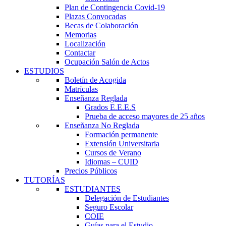
Plan de Contingencia Covid-19
Plazas Convocadas
Becas de Colaboración
Memorias
Localización
Contactar
Ocupación Salón de Actos
ESTUDIOS
Boletín de Acogida
Matrículas
Enseñanza Reglada
Grados E.E.E.S
Prueba de acceso mayores de 25 años
Enseñanza No Reglada
Formación permanente
Extensión Universitaria
Cursos de Verano
Idiomas – CUID
Precios Públicos
TUTORÍAS
ESTUDIANTES
Delegación de Estudiantes
Seguro Escolar
COIE
Guías para el Estudio