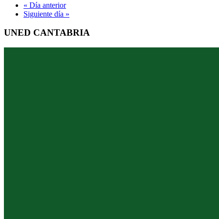
«
Día anterior
Siguiente día
»
UNED CANTABRIA